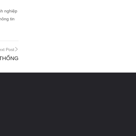
nh nghiệp
hông tin
xt Post
 THỐNG